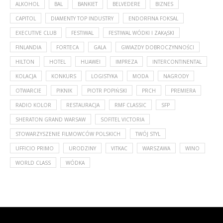
ALKOHOL
BAL
BANKIET
BELVEDERE
BIZNES
CAPITOL
DIAMENTY TOP INDUSTRY
ENDORFINA FOKSAL
EXECUTIVE CLUB
FESTIWAL
FESTIWAL WÓDKI I ZAKĄSKI
FINLANDIA
FORTECA
GALA
GWIAZDY DOBROCZYNNOŚCI
HILTON
HOTEL
HUAWEI
IMPREZA
INTERCONTINENTAL
KOLACJA
KONKURS
LOGISTYKA
MODA
NAGRODY
OTWARCIE
PIKNIK
PIOTR POPIŃSKI
PRCH
PREMIERA
RADIO KOLOR
RESTAURACJA
RMF CLASSIC
SFP
SHERATON GRAND WARSAW
SOFITEL VICTORIA
STOWARZYSZENIE FILMOWCÓW POLSKICH
TWÓJ STYL
UFFICIO PRIMO
URODZINY
VITKAC
WARSZAWA
WINO
WORLD CLASS
WÓDKA